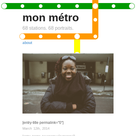
mon métro
68 stations. 68 portraits.
about
[entry-title permalink="0"]
March 12th, 2014
[entry-terms taxonomy="category"]