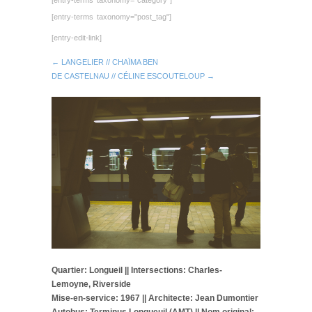
[entry-terms taxonomy="post_tag"]
[entry-edit-link]
← LANGELIER // CHAÏMA BEN
DE CASTELNAU // CÉLINE ESCOUTELOUP →
Quartier: Longueil || Intersections: Charles-
Lemoyne, Riverside
Mise-en-service: 1967 || Architecte: Jean Dumontier
Autobus: Terminus Longueuil (AMT) || Nom original: