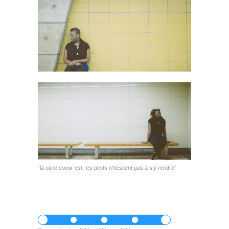
“là où le coeur est, les pieds n’hésitent pas à s’y rendre”